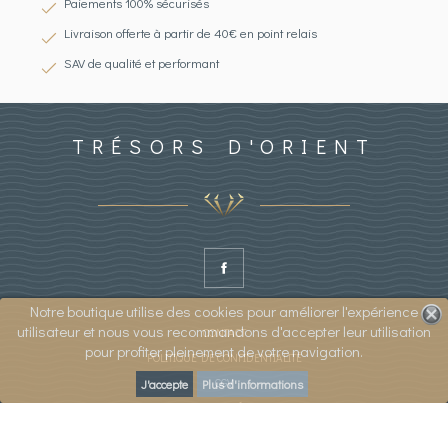
Paiements 100% sécurisés
Livraison offerte à partir de 40€ en point relais
SAV de qualité et performant
TRÉSORS D'ORIENT
FACEBOOK
Notre boutique utilise des cookies pour améliorer l'expérience
utilisateur et nous vous recommandons d'accepter leur utilisation
CONTACT
pour profiter pleinement de votre navigation.
POLITIQUE DE CONFIDENTIALITÉ
CGV
J'accepte
Plus d'informations
MENTIONS LÉGALES
PLAN DU SITE