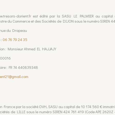
w.tresors-dorient.fr est édité par la SASU LE PALMIER au capita
istre du Commerce et des Sociétés de DIJON sous le numéro SIREN 4
venue du Drapeau
 :
06 76 79 24 35
ation : Monsieur Ahmed EL HAJJAJY
 00016
aire : FR 74 440839348
rient21@gmail.com
en France par la société OVH, SASU au capital de 10 174 560 € immatr
iétés de LILLE sous le numéro SIREN 424 761 419 (Code APE 2620Z 