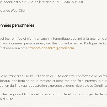
ège social est sis 2 Rue Kellermann à ROUBAIX (59100).
 Agence Web Dijon
onnées personnelles
eillies font l’objet d’un traitement informatique destiné à la gestion de
à vos données personnelles, veuillez consulter notre Politique de Co
l’adresse suivante :
tresors.dorient21@gmail.com
la loi française. Toute utilisation du Site doit être conforme à la loi fr
ionaux applicables en la matière et sera réputée être intervenue sur l
lisation du Site vaut acceptation expresse et sans réserve des Conditi
les régissent l’accès et l’utilisation du Site et ont pour objet de défini
n du Site.