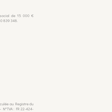
l social de 15 000 €
40 839 348.
iculée au Registre du
– N°TVA : FR 22-424-